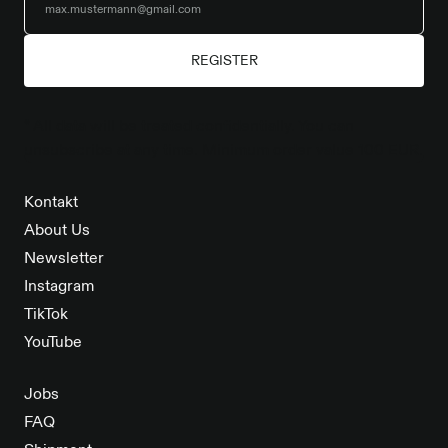
REGISTER
* All data will be treated confidentially. You can
unsubscribe at any time. Minimum order value 100 EUR.
Kontakt
About Us
Newsletter
Instagram
TikTok
YouTube
Jobs
FAQ