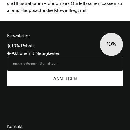
und Illustrationen – die Unisex Gürteltaschen passen zu
allem. Hauptsache die Möwe fliegt mit.
FOOTER
Newsletter
10%
10% Rabatt
Aktionen & Neuigkeiten
ANMELDEN
*Alle Daten werden vertraulich behandelt. Abmeldung
jederzeit möglich. Alle Rabatte gelten ausschließlich für
Cleptomanicx-Produkte.
Kontakt