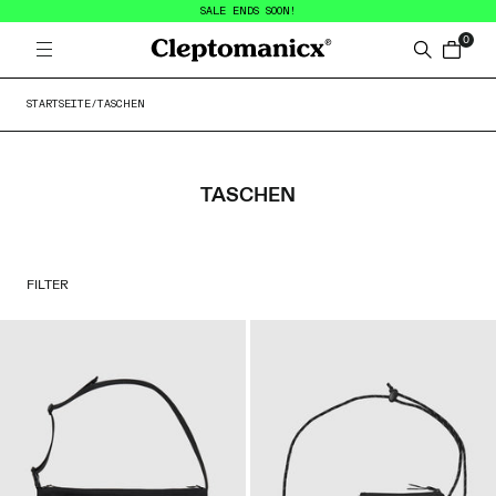
SALE ENDS SOON!
0
Open menu
Cleptomanicx
Search
items in
STARTSEITE
/
TASCHEN
TASCHEN
PRODUCT FILTERS
FILTER