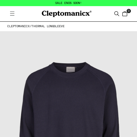
SALE ENDS SOON!
0
Open menu
Cleptomanicx
Search
items in
CLEPTOMANICX
/
THERMAL LONGSLEEVE