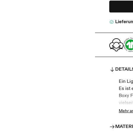
Lieferu
DETAIL
Ein Li
Es ist
Boxy F
vielse
Gefert
Mehr a
das T-
Griff.
MATER
klassi