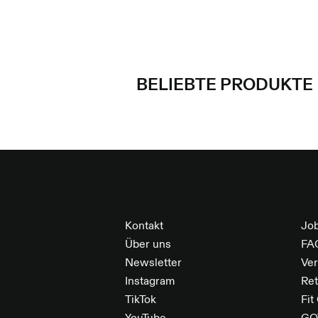
BELIEBTE PRODUKTE
FOOTER
Kontakt
Jo
Über uns
FA
Newsletter
Ve
Instagram
Re
TikTok
Fit