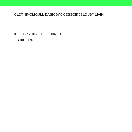
CLOTHING
LIGULL BASICS
ACCESSOIRES
LOUSY LIVIN
CLEPTOMANICX
/
LIGULL BOXY TEE
3 für - 10%