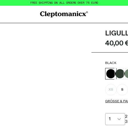
FREE SHIPPING ON ALL ORDERS OVER 75 EURO
Cleptomanicx
LIGUL
40,00 
BLACK
XS
S
GRÖSSE & PA
2
3