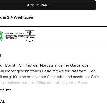
ADD TO CART
ng in 2-4 Werktagen
S
gull Boxfit T-Shirt ist der Nordstern deiner Garderobe.
 ein locker geschnittenes Basic mit weiter Passform. Der
it sorgt für eine entspannte Silhouette und macht das Shirt
itig kombinierbar – im Alltag oder als Layering Piece.
igt aus 190g Single Jersey aus 100% Bio-Baumwolle bietet
nzeigen
Shirt eine angenehme Struktur und einen hochwertigen
 Die dezente Möwenstickerei auf der Brust steht für ein
IAL
sches Cleptomanicx Detail.