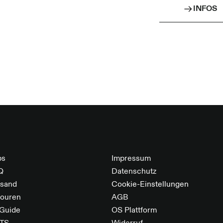
INFOS
Der Sch
bewähr
Herges
Organi
bs
Impressum
Q
Datenschutz
rsand
Cookie-Einstellungen
touren
AGB
 Guide
OS Plattform