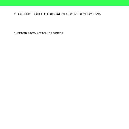
CLOTHING
LIGULL BASICS
ACCESSOIRES
LOUSY LIVIN
CLEPTOMANICX
/
NOITCH CREWNECK