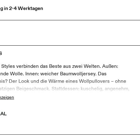
ng in 2-4 Werktagen
S
 Styles verbinden das Beste aus zwei Welten. Außen:
de Wolle. Innen: weicher Baumwolljersey. Das
is? Der Look und die Wärme eines Wollpullovers – ohne
atzigen Beigeschmack. Stattdessen: kuschelig, angenehm,
für alle grauen Tage da draußen.Voilà!
nzeigen
n Portugal.
IAL