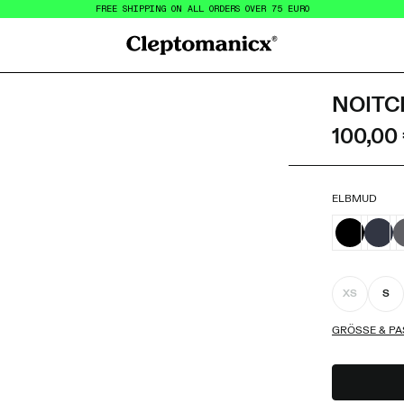
FREE SHIPPING ON ALL ORDERS OVER 75 EURO
Cleptomanicx
NOITC
100,00
ELBMUD
XS
S
GRÖSSE & PA