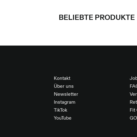
BELIEBTE PRODUKTE
FOOTER
Kontakt
Jo
Über uns
FA
Newsletter
Ve
Instagram
Re
TikTok
Fit
YouTube
GO