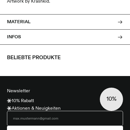
Artwork by Krashkid.
MATERIAL
INFOS
BELIEBTE PRODUKTE
FOOTER
Newsletter
10%
10% Rabatt
Aktionen & Neuigkeiten