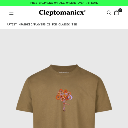
FREE SHIPPING ON ALL ORDERS OVER 75 EURO
0
Open menu
Cleptomanicx
Search
items in
ARTIST KRASHKID
/
FLOWERS IS FOR CLASSIC TEE