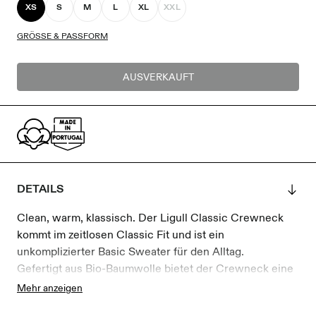
XS
S
M
L
XL
XXL
GRÖSSE & PASSFORM
AUSVERKAUFT
DETAILS
Clean, warm, klassisch. Der Ligull Classic Crewneck
kommt im zeitlosen Classic Fit und ist ein
unkomplizierter Basic Sweater für den Alltag.
Gefertigt aus Bio-Baumwolle bietet der Crewneck eine
angenehme Haptik und eine hochwertige Qualität. Der
Mehr anzeigen
klassische Schnitt sorgt für eine bequeme Passform