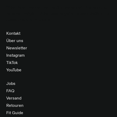
*Alle Daten werden vertraulich behandelt. Abmeldung
jederzeit möglich. Alle Rabatte gelten ausschließlich für
Cleptomanicx-Produkte.
Kontakt
Über uns
Newsletter
Instagram
TikTok
YouTube
Jobs
FAQ
Versand
Retouren
Fit Guide