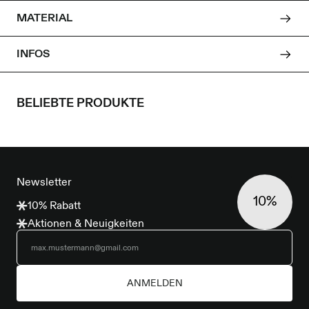
und vielseitige Kombinierbarkeit.
MATERIAL
Hergestellt in Portugal.
INFOS
BELIEBTE PRODUKTE
FOOTER
Newsletter
10%
10% Rabatt
Aktionen & Neuigkeiten
ANMELDEN