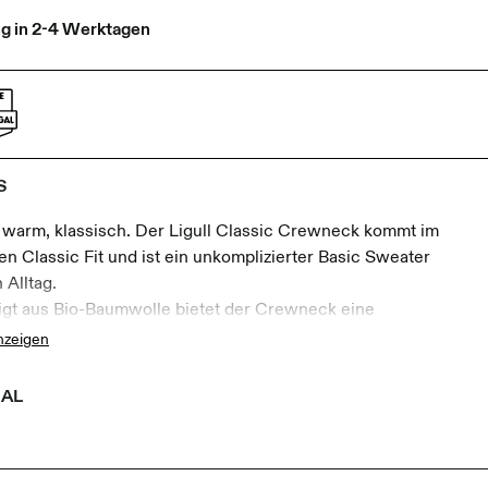
ng in 2-4 Werktagen
S
 warm, klassisch. Der Ligull Classic Crewneck kommt im
sen Classic Fit und ist ein unkomplizierter Basic Sweater
 Alltag.
igt aus Bio-Baumwolle bietet der Crewneck eine
hme Haptik und eine hochwertige Qualität. Der
nzeigen
sche Schnitt sorgt für eine bequeme Passform und
itige Kombinierbarkeit.
IAL
tellt in Portugal.