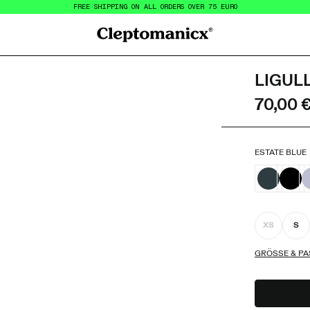
FREE SHIPPING ON ALL ORDERS OVER 75 EURO
Cleptomanicx
LIGUL
70,00 
ESTATE BLUE
XS
S
GRÖSSE & PA