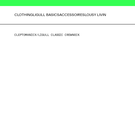
CLOTHING
LIGULL BASICS
ACCESSOIRES
LOUSY LIVIN
CLEPTOMANICX
/
LIGULL CLASSIC CREWNECK