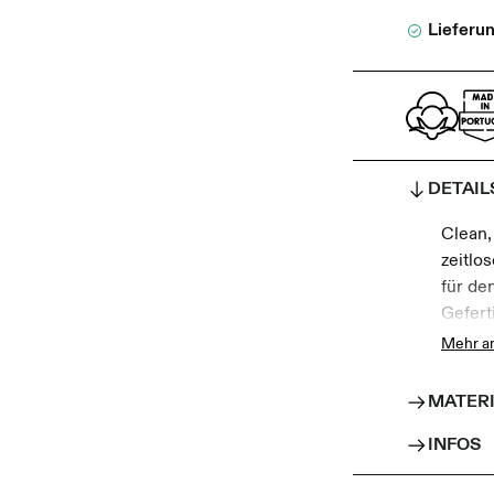
Lieferu
DETAIL
Clean,
zeitlo
für den
Gefert
angene
Mehr a
klassi
vielse
MATER
Herges
INFOS