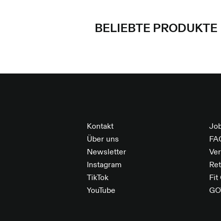
BELIEBTE PRODUKTE
FOOTER
Kontakt
Jo
Über uns
FA
Newsletter
Ve
Instagram
Re
TikTok
Fit
YouTube
GO