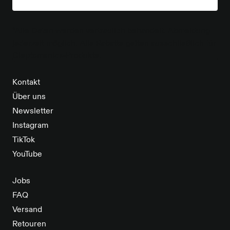
*Alle Daten werden vertraulich behandelt. Abmeldung
jederzeit möglich. Alle Rabatte gelten ausschließlich für
Cleptomanicx-Produkte.
Kontakt
Über uns
Newsletter
Instagram
TikTok
YouTube
Jobs
FAQ
Versand
Retouren