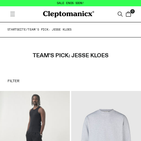
SALE ENDS SOON!
0
Open menu
Cleptomanicx
Search
items in
STARTSEITE
/
TEAM'S PICK: JESSE KLOES
TEAM'S PICK: JESSE KLOES
PRODUCT FILTERS
FILTER