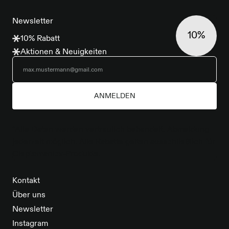
FOOTER
Newsletter
10%
10% Rabatt
Aktionen & Neuigkeiten
ANMELDEN
*Alle Daten werden vertraulich behandelt. Abmeldung
jederzeit möglich. Alle Rabatte gelten ausschließlich für
Cleptomanicx-Produkte.
Kontakt
Über uns
Newsletter
Instagram