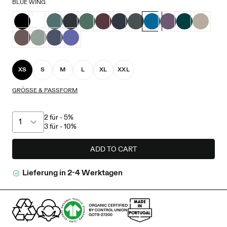
BLUE WING
XS
S
M
L
XL
XXL
GRÖSSE & PASSFORM
2 für - 5%
3 für - 10%
ADD TO CART
Lieferung in 2-4 Werktagen