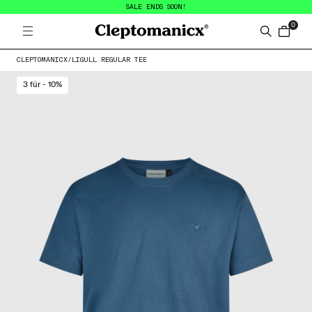
SALE ENDS SOON!
0
Open menu
Cleptomanicx
Search
items in
CLEPTOMANICX
/
LIGULL REGULAR TEE
3 für - 10%