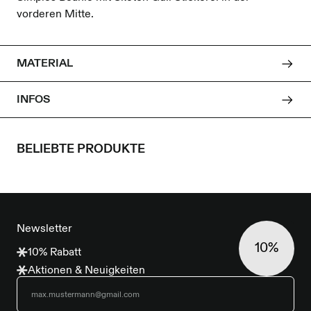
vorderen Mitte.
MATERIAL
INFOS
BELIEBTE PRODUKTE
FOOTER
Newsletter
10%
10% Rabatt
Aktionen & Neuigkeiten