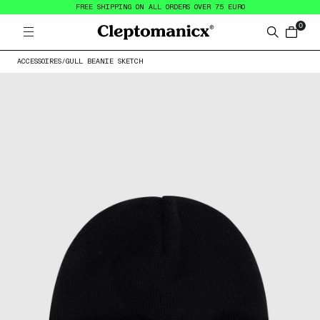
FREE SHIPPING ON ALL ORDERS OVER 75 EURO
0
Open menu
Cleptomanicx
Search
items in
ACCESSOIRES
/
GULL BEANIE SKETCH