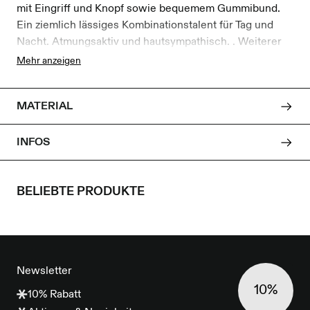
mit Eingriff und Knopf sowie bequemem Gummibund.
Ein ziemlich lässiges Kombinationstalent für Tag und
Nacht. Atmungsaktiv und hautsympathisch. . Weiterer
Beinabschluss - leichtes tragen. 100% Bio-Baumwolle
Mehr anzeigen
MATERIAL
INFOS
BELIEBTE PRODUKTE
FOOTER
Newsletter
10%
10% Rabatt