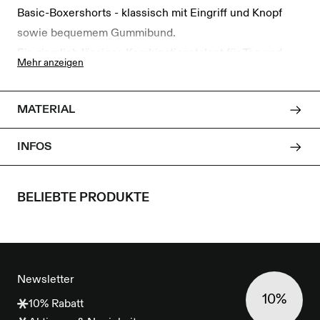
Basic-Boxershorts - klassisch mit Eingriff und Knopf
sowie bequemem Gummibund.
Ein ziemlich lässiges Kombinationstalent für Tag und
Mehr anzeigen
Nacht.
Atmungsaktiv und hautsympathisch. .
MATERIAL
Weiterer Beinabschluss - leichtes tragen.
100% Bio-Baumwolle
INFOS
BELIEBTE PRODUKTE
FOOTER
Newsletter
10%
10% Rabatt