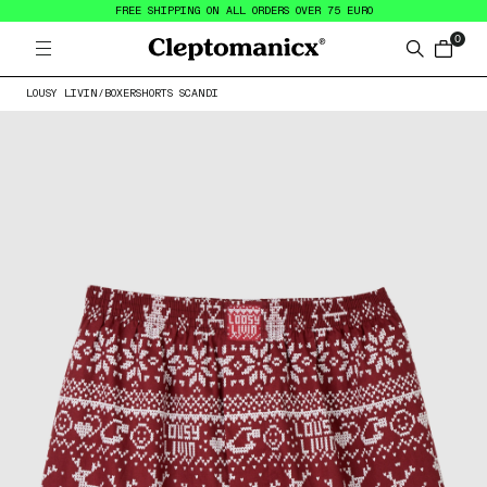
FREE SHIPPING ON ALL ORDERS OVER 75 EURO
0
Open menu
Cleptomanicx
Search
items in
LOUSY LIVIN
/
BOXERSHORTS SCANDI