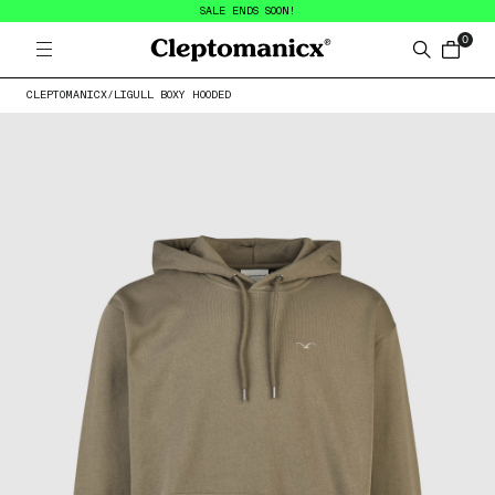
SALE ENDS SOON!
0
Open menu
Cleptomanicx
Search
items in
CLEPTOMANICX
/
LIGULL BOXY HOODED