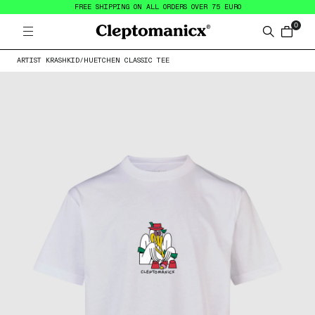
FREE SHIPPING ON ALL ORDERS OVER 75 EURO
0
Open menu
Cleptomanicx
Search
items in
ARTIST KRASHKID
/
HUETCHEN CLASSIC TEE