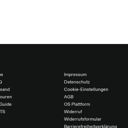
und bl
Herges
Allove
Nana i
bs
Impressum
Q
Datenschutz
rsand
Cookie-Einstellungen
touren
AGB
 Guide
OS Plattform
TS
Widerruf
Widerrufsformular
Barrierefreiheitserklärung