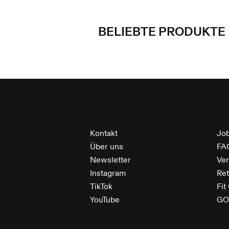
BELIEBTE PRODUKTE
FOOTER
Kontakt
Jo
Über uns
FA
Newsletter
Ve
Instagram
Re
TikTok
Fit
YouTube
GO