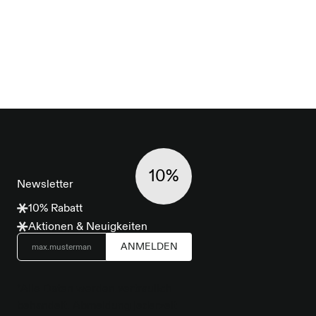
eibt auch bei häufigem Tragen zuverlässig in Form.
tellt in Portugal.
rprint von Albrecht Gaebel.
st 1,78m und trägt Größe M.
10%
Newsletter
10% Rabatt
Aktionen & Neuigkeiten
ANMELDEN
*Alle Daten werden vertraulich
behandelt. Abmeldung jederzeit