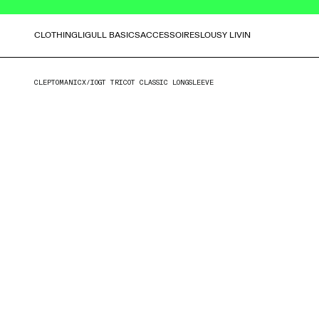
CLOTHING
LIGULL BASICS
ACCESSOIRES
LOUSY LIVIN
CLEPTOMANICX
/
IOGT TRICOT CLASSIC LONGSLEEVE