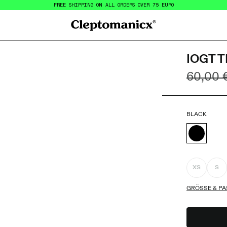
FREE SHIPPING ON ALL ORDERS OVER 75 EURO
Cleptomanicx
IOGT 
60,00 
BLACK
XS
S
GRÖSSE & PA