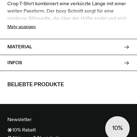
Crop T-Shirt kombiniert eine verkürzte Länge mit einer
weiten Passform. Der boxy Schnitt sorgt für eine
moderne Silhouette, die über der Hüfte endet und sich
locker tragen lässt.
Mehr anzeigen
Gefertigt aus 190g Single Jersey aus Bio-Baumwolle
bietet das Shirt eine angenehme Struktur und einen
MATERIAL
hochwertigen Griff. Die dezente Möwenstickerei auf
der Brust setzt ein typisches Cleptomanicx Detail.
Hergestellt in Portugal.
INFOS
Organic certified by Control Union GOTS-27200.
BELIEBTE PRODUKTE
FOOTER
Newsletter
10%
10% Rabatt