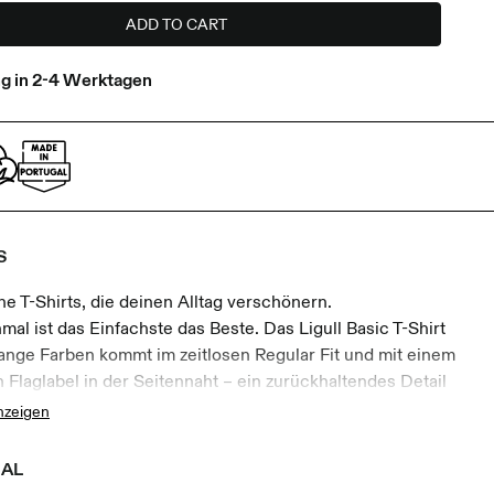
ADD TO CART
ng in 2-4 Werktagen
S
he T-Shirts, die deinen Alltag verschönern.
al ist das Einfachste das Beste. Das Ligull Basic T-Shirt
ange Farben kommt im zeitlosen Regular Fit und mit einem
n Flaglabel in der Seitennaht – ein zurückhaltendes Detail
n klares Design.
nzeigen
igt aus 50% Bio-Baumwolle und 50% recyceltem Polyester
g Single Jersey bietet das T-Shirt eine angenehme Haptik
IAL
ne hochwertige Qualität für den Alltag. Durch die