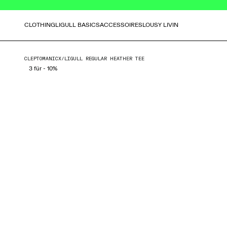
CLOTHING
LIGULL BASICS
ACCESSOIRES
LOUSY LIVIN
CLEPTOMANICX
/
LIGULL REGULAR HEATHER TEE
3 für - 10%