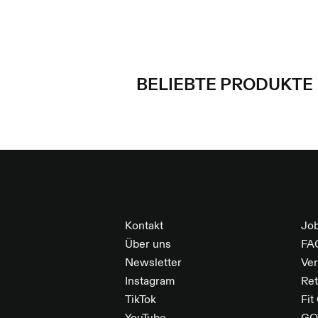
BELIEBTE PRODUKTE
FOOTER
Kontakt
Jo
Über uns
FA
Newsletter
Ve
Instagram
Re
TikTok
Fit