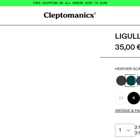
FREE SHIPPING ON ALL ORDERS OVER 75 EURO
Cleptomanicx
LIGUL
35,00 
HEATHER SC
XS
S
GRÖSSE & PA
2 
3 