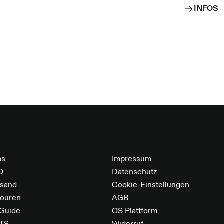
INFOS
Karbon
leicht
leicht
eine s
Der kl
Basic 
Herges
brauch
bs
Impressum
Q
Datenschutz
rsand
Cookie-Einstellungen
touren
AGB
 Guide
OS Plattform