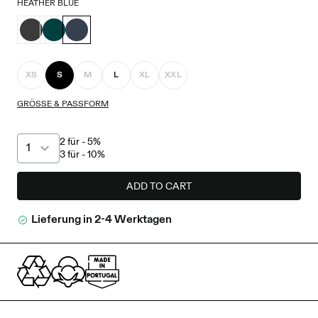
HEATHER BLUE
XS
S
M
L
XL
XXL
GRÖSSE & PASSFORM
2 für - 5%
3 für - 10%
ADD TO CART
Lieferung in 2-4 Werktagen