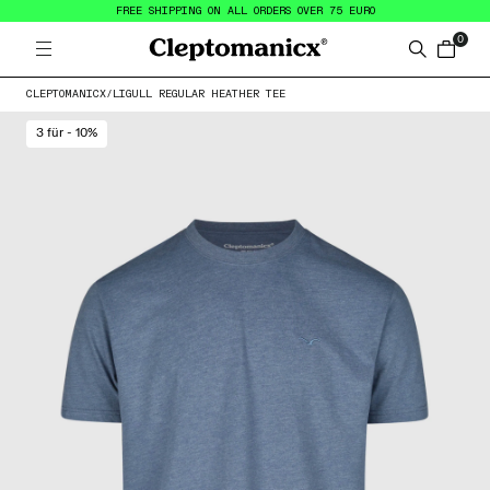
FREE SHIPPING ON ALL ORDERS OVER 75 EURO
0
Open menu
Cleptomanicx
Search
items in
CLEPTOMANICX
/
LIGULL REGULAR HEATHER TEE
3 für - 10%