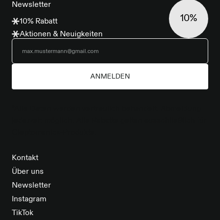
Newsletter
brauchen.
10%
10% Rabatt
Aktionen & Neuigkeiten
ANMELDEN
*Alle Daten werden vertraulich behandelt. Abmeldung
jederzeit möglich. Alle Rabatte gelten ausschließlich für
Cleptomanicx-Produkte.
Kontakt
Über uns
Newsletter
Instagram
TikTok