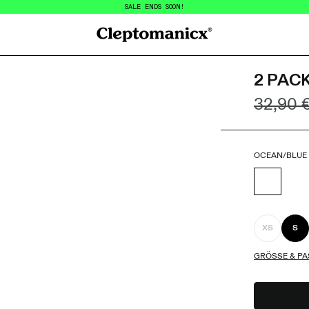
SALE ENDS SOON!
Cleptomanicx
2 PAC
32,90 
OCEAN/BLUE 
XS
S
GRÖSSE & PA