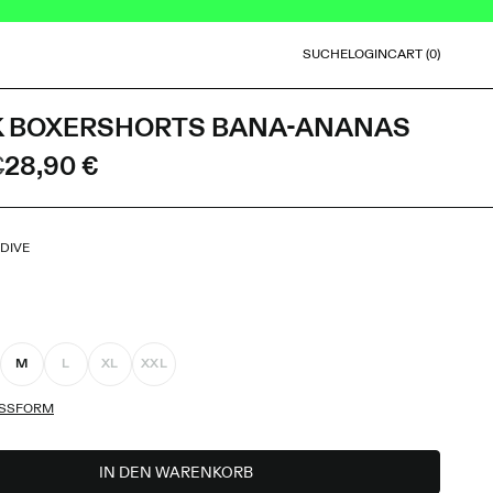
SEARCH
LOGIN
SUCHE
LOGIN
CART (0)
items in cart
K BOXERSHORTS BANA-ANANAS
€
28,90 €
DIVE
M
L
XL
XXL
SSFORM
IN DEN WARENKORB