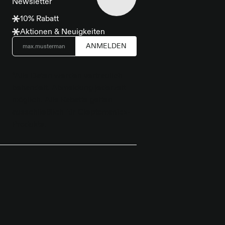
Newsletter
10% Rabatt
Aktionen & Neuigkeiten
ANMELDEN
*Alle Daten werden vertraulich
behandelt. Abmeldung jederzeit
möglich. Alle Rabatte gelten
ausschließlich für Cleptomanicx-
Produkte.