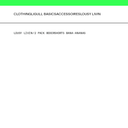
CLOTHING
LIGULL BASICS
ACCESSOIRES
LOUSY LIVIN
LOUSY LIVIN
/
2 PACK BOXERSHORTS BANA-ANANAS