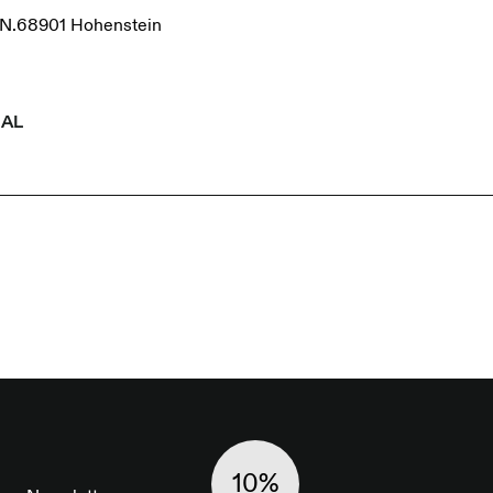
N.68901 Hohenstein
IAL
10%