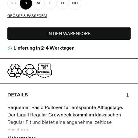
XS
S
M
L
XL
XXL
GRÖSSE & PASSFORM
IN DEN WARENKORB
Lieferung in 2-4 Werktagen
DETAILS
Bequemer Basic Pullover für entspannte Alltagstage.
Der Ligull Regular Crewneck kommt im klassischen
Regular Fit und bietet eine angenehme, zeitlose
Passform.
Gefertigt aus weicher, karbonisierter Bio-Baumwolle