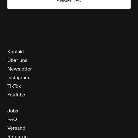
ANMELDEN
*Alle Daten werden vertraulich behandelt. Abmeldung
jederzeit möglich. Alle Rabatte gelten ausschließlich für
Cleptomanicx-Produkte.
Kontakt
Über uns
Newsletter
Instagram
TikTok
YouTube
Jobs
FAQ
Versand
Retouren