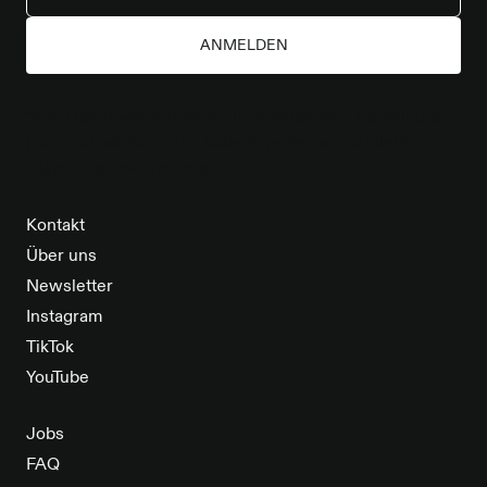
ANMELDEN
*Alle Daten werden vertraulich behandelt. Abmeldung
jederzeit möglich. Alle Rabatte gelten ausschließlich für
Cleptomanicx-Produkte.
Kontakt
Über uns
Newsletter
Instagram
TikTok
YouTube
Jobs
FAQ