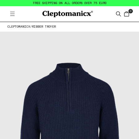
FREE SHIPPING ON ALL ORDERS OVER 75 EURO
0
Open menu
Cleptomanicx
Search
items in
CLEPTOMANICX
/
RIBBER TROYER